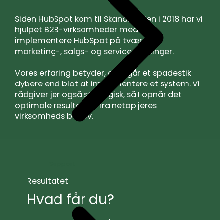
Siden HubSpot kom til Skandinavien i 2018 har vi
hjulpet B2B-virksomheder med at
implementere HubSpot på tværs af
marketing-, salgs- og serviceafdelinger.
Vores erfaring betyder, at vi går et spadestik
dybere end blot at implementere et system. Vi
rådgiver jer også strategisk, så I opnår det
optimale resultat ud fra netop jeres
virksomheds behov.
Support
Resultatet
Hvad får du?