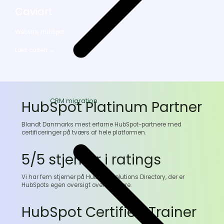
Caviart
Website, HubSpot
Læs casen →
CRM migration
HubSpot Platinum Partner
Blandt Danmarks mest erfarne HubSpot-partnere med
certificeringer på tværs af hele platformen.
5/5 stjerner i ratings
Vi har fem stjerner på HubSpot Solutions Directory, der er
HubSpots egen oversigt over partnere.
HubSpot Certified Trainer