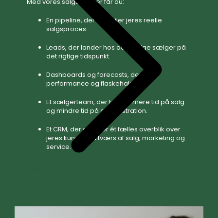
Med vores salgsydelser får du:
En pipeline, der afspejler jeres reelle
salgsproces.
Leads, der lander hos den rigtige sælger på
det rigtige tidspunkt.
Dashboards og forecasts, der viser
performance og flaskehalse.
Et sælgerteam, der bruger mere tid på salg
og mindre tid på administration.
Et CRM, der giver jer ét fælles overblik over
jeres kunder på tværs af salg, marketing og
service.
Book et møde
Strategi