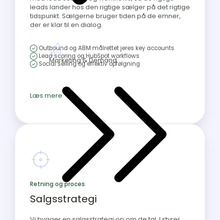
leads lander hos den rigtige sælger på det rigtige
tidspunkt. Sælgerne bruger tiden på de emner,
der er klar til en dialog.
Outbound og ABM målrettet jeres key accounts
Lead scoring og HubSpot workflows
Marketing & Demand
Social selling og effektiv opfølgning
Læs mere
Retning og proces
Salgsstrategi
Vi bygger en salgsstrategi op om de tal, I styrer