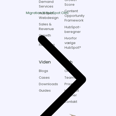
Demand
Score
Services
Content
Migration til HubSpot CMS
HubSpot
Opportunity
Webdesign
Framework
Sales &
HubSpot-
Revenue
beregner
Growth
Hvorfor
&
vælge
Retention
HubSpot?
Viden
Itch
Blogs
Om os
Cases
Teamet
Downloads
Priser
Guides
HubSpot
Partner
Kontakt