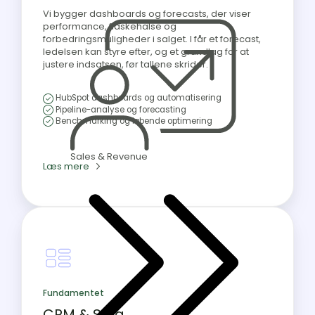
Vi bygger dashboards og forecasts, der viser
performance, flaskehalse og
forbedringsmuligheder i salget. I får et forecast,
ledelsen kan styre efter, og et grundlag for at
justere indsatsen, før tallene skrider.
HubSpot dashboards og automatisering
Pipeline-analyse og forecasting
Benchmarking og løbende optimering
Sales & Revenue
Læs mere
Fundamentet
CRM & Salg