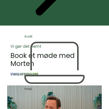
Audit
Vi gør det nemt
Book et møde med
Morten
Vælg et tidspunkt
Web