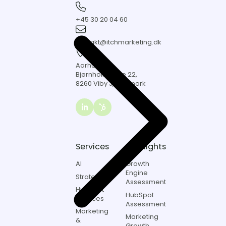
+45
30
+45 30 20 04 60
20
kontakt@itchmarketing.dk
04
60
kontakt@itchmarketing.dk
Aarhus
Bjørnholms
Aarhus
Alle
Bjørnholms Alle 22,
22,
8260 Viby J, Danmark
8260
Viby
J,
Link
Danmark
to
Itch
marketing
Services
Highlights
on
LinkedIn
AI
Growth
Engine
Strategi
Assessment
HubSpot
HubSpot
Services
Assessment
Marketing
Marketing
&
Growth