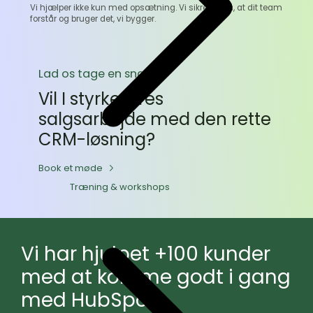
Vi hjælper ikke kun med opsætning. Vi sikrer også, at dit team
forstår og bruger det, vi bygger.
Lad os tage en snak
Vil I styrke jeres
salgsarbejde med den rette
CRM-løsning?
Book et møde
Træning & workshops
Vi har hjulpet +100 kunder
med at komme godt i gang
med HubSpot