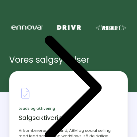
Vores salgsydelser
Leads og aktivering
Salgsaktivering
Vi kombinerer outbound, ABM og social selling
med lead scoring og workflows, så de rigtige