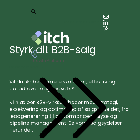
Cases
Priser
Kontakt
Styrk dit B2B-salg
Services
Growth Platform
Book et møde
Vil du skabe en mere skalerbar, effektiv og
datadrevet salgsindsats?
Vi hjælper B2B-virksomheder med strategi,
eksekvering og optimering af salgsarbejdet, fra
leadgenerering til performanceanalyse og
pipeline management. Se vores salgsydelser
herunder.