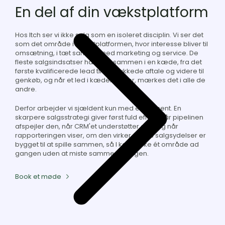
En del af din vækstplatform
Hos Itch ser vi ikke salg som en isoleret disciplin. Vi ser det
som det område i vækstplatformen, hvor interesse bliver til
omsætning, i tæt samspil med marketing og service. De
fleste salgsindsatser hænger sammen i en kæde, fra det
første kvalificerede lead til den lukkede aftale og videre til
genkøb, og når et led i kæden halter, mærkes det i alle de
andre.
Derfor arbejder vi sjældent kun med ét element. En
skarpere salgsstrategi giver først fuld effekt, når pipelinen
afspejler den, når CRM'et understøtter den, og når
rapporteringen viser, om den virker. Vores salgsydelser er
bygget til at spille sammen, så I kan styrke ét område ad
gangen uden at miste sammenhængen.
Book et møde