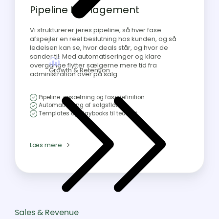
Pipeline Management
Vi strukturerer jeres pipeline, så hver fase
afspejler en reel beslutning hos kunden, og så
ledelsen kan se, hvor deals står, og hvor de
sander til. Med automatiseringer og klare
overgange flytter sælgerne mere tid fra
Growth & Retention
administration over på salg.
Pipeline-opsætning og fasedefinition
Automatisering af salgsflows
Templates og playbooks til teamet
Læs mere
Sales & Revenue