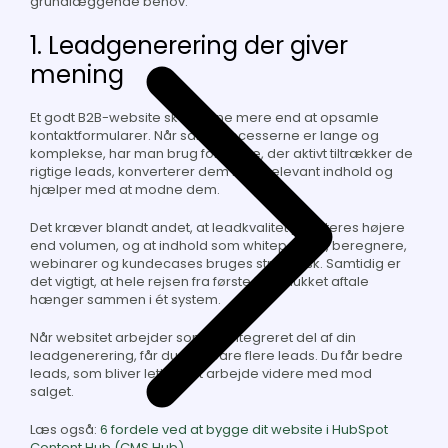
grundlæggende behov:
1. Leadgenerering der giver
mening
Et godt B2B-website skal kunne mere end at opsamle
kontaktformularer. Når salgsprocesserne er lange og
komplekse, har man brug for et site, der aktivt tiltrækker de
rigtige leads, konverterer dem med relevant indhold og
hjælper med at modne dem.
Det kræver blandt andet, at leadkvalitet prioriteres højere
end volumen, og at indhold som whitepapers, beregnere,
webinarer og kundecases bruges strategisk. Samtidig er
det vigtigt, at hele rejsen fra første klik til lukket aftale
hænger sammen i ét system.
Når websitet arbejder som en integreret del af din
leadgenerering, får du ikke bare flere leads. Du får bedre
leads, som bliver lettere at arbejde videre med mod
salget.
Læs også:
6 fordele ved at bygge dit website i HubSpot
Content Hub (CMS Hub)