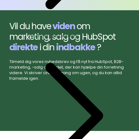
Vil du have
viden
om
marketing, salg og HubSpot
HubSpot CMS udvikling
direkte
i din
indbakke
?
Tilmeld dig vores nyhedsbrev og få nyt fra HubSpot, B2B-
marketing, -salg og alt det, der kan hjælpe din forretning
videre. Vi skriver cirka en gang om ugen, og du kan altid
framelde igen.