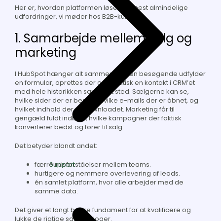
Her er, hvordan platformen løser de mest almindelige
udfordringer, vi møder hos B2B-kunder:
1. Samarbejde mellem salg og
marketing
I HubSpot hænger alt sammen. Når en besøgende udfylder
en formular, oprettes der automatisk en kontakt i CRM’et
med hele historikken samlet ét sted. Sælgerne kan se,
hvilke sider der er besøgt, hvilke e-mails der er åbnet, og
hvilket indhold der er downloadet. Marketing får til
gengæld fuldt indblik i, hvilke kampagner der faktisk
konverterer bedst og fører til salg.
Det betyder blandt andet:
Support
færre misforståelser mellem teams.
hurtigere og nemmere overlevering af leads.
én samlet platform, hvor alle arbejder med de
samme data.
Det giver et langt bedre fundament for at kvalificere og
lukke de rigtige salgsdialoger.