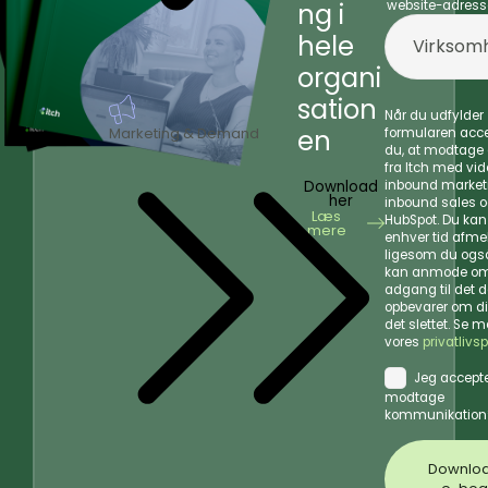
ng i
website-adress
hele
organi
sation
Når du udfylder
Marketing & Demand
en
formularen acce
du, at modtage
fra Itch med vi
Download
inbound market
her
inbound sales 
Læs
HubSpot. Du kan 
mere
enhver tid afmel
ligesom du også
kan anmode o
adgang til det da
opbevarer om di
det slettet. Se m
vores
privatlivsp
Jeg accepte
modtage
kommunikation