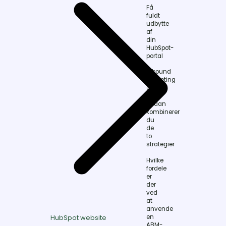
Få
fuldt
udbytte
af
din
HubSpot-
portal
Inbound
Marketing
eller
ABM?
Sådan
kombinerer
du
de
to
strategier
Hvilke
fordele
er
der
ved
at
anvende
en
HubSpot website
ABM-