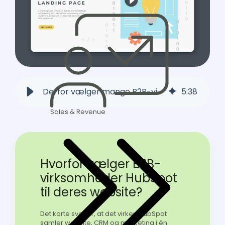
Derfor vælger mange B2B-virksomheder HubSpots CMS
5
:
38
Sales & Revenue
Hvorfor vælger B2B-
virksomheder HubSpot
til deres website?
Det korte svar er, at det virker. HubSpot
samler website, CRM og marketing i én