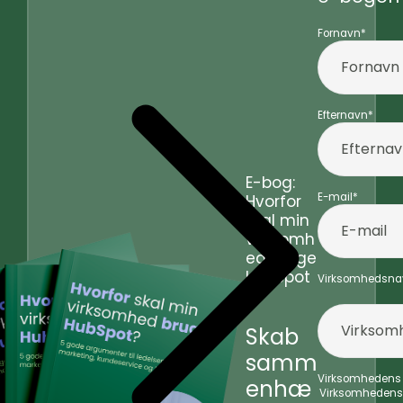
Fornavn
*
Efternavn
*
E-bog:
E-mail
*
Hvorfor
skal min
virksomh
ed bruge
HubSpot
Virksomhedsna
?
Skab
samm
Virksomhedens
enhæ
Virksomhedens