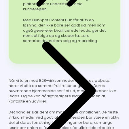
platform, som understøtter hele
kunderejsen.
Med HubSpot Content Hub får du fx en
løsning, der ikke bare ser godt ud, men som
også genererer kvalificerede leads, gør det
nemt at følge op og skaber tættere
samarbejde mellem salg og marketing.
Når vi taler med B2B-virksomheder om deres website,
hører vi ofte de samme frustrationer gå igen. Deres
nuværende hjemmeside ser flot ud, men den skaber ikke
leads. Og de kan dårligt redigere indholdet uden at
kontakte en udvikler.
Det handler sjældent om manglende ambitioner. De fleste
virksomheder ved godt, at hjemmesiden bør være en aktiv
del af deres forretning. Udfordringen er bare, at mange
løsninger enten er for komplekse, for ufleksible eller ikke