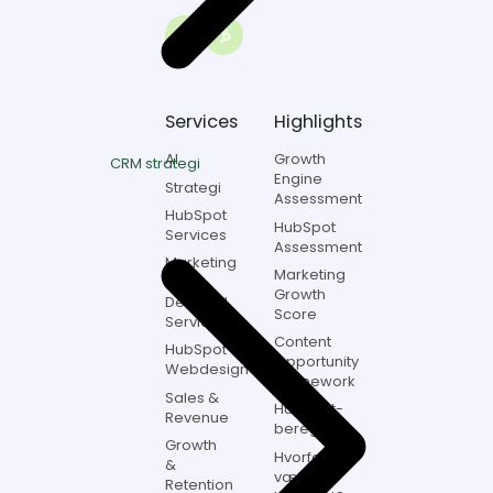
Viby
J,
Link
Danmark
to
Itch
marketing
Services
Highlights
on
LinkedIn
AI
Growth
CRM strategi
Engine
Strategi
Assessment
HubSpot
HubSpot
Services
Assessment
Marketing
Marketing
&
Growth
Demand
Score
Services
Content
HubSpot
Opportunity
Webdesign
Framework
Sales &
HubSpot-
Revenue
beregner
Growth
Hvorfor
&
vælge
Retention