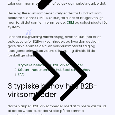
taler sammen med resten af salgs- og marketingarbejdet.
Flere og flere virksomheder vælger derfor HubSpot som
platform til deres CMS. Ikke kun, fordi det er brugervenligt,
men fordi det samler hjemmeside,
CRM
og salgsindsats i ét
system.
Growth & Retention
I det her blogindlæg fortæller jeg, hvorfor HubSpot er et
oplagt valg for B2B-virksomheder, og hvordan det kan
gøre din hjemmeside til en velsmurt motor til salg og
leadgenerering. Læs videre eller spring direkte til de
forskellige afsnit:
3 typiske behov hos B2B-virksomheder
Sådan imødekommer HubSpot dine behov
FAQ
3 typiske behov hos B2B-
virksomheder
Når vi hjælper B2B-virksomheder med at få mere værdi ud
af deres website, støder vi ofte på de samme