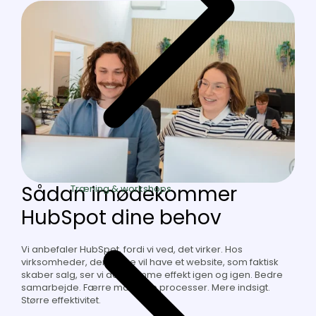
Sådan imødekommer
Træning & workshops
HubSpot dine behov
Vi anbefaler HubSpot, fordi vi ved, det virker. Hos
virksomheder, der gerne vil have et website, som faktisk
skaber salg, ser vi den samme effekt igen og igen. Bedre
samarbejde. Færre manuelle processer. Mere indsigt.
Større effektivitet.