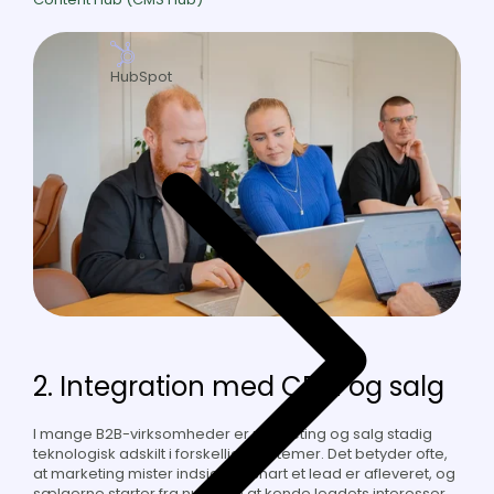
HubSpot
2. Integration med CRM og salg
I mange B2B-virksomheder er marketing og salg stadig
teknologisk adskilt i forskellige systemer. Det betyder ofte,
at marketing mister indsigt, så snart et lead er afleveret, og
sælgerne starter fra nul uden at kende leadets interesser