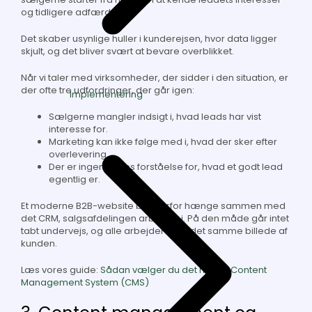
og tidligere adfærd.
Det skaber usynlige huller i kunderejsen, hvor data ligger
skjult, og det bliver svært at bevare overblikket.
Når vi taler med virksomheder, der sidder i den situation, er
der ofte tre udfordringer, der går igen:
Implementering
Sælgerne mangler indsigt i, hvad leads har vist
interesse for.
Marketing kan ikke følge med i, hvad der sker efter
overlevering.
Der er ingen fælles forståelse for, hvad et godt lead
egentlig er.
Et moderne B2B-website bør derfor hænge sammen med
det CRM, salgsafdelingen arbejder i. På den måde går intet
tabt undervejs, og alle arbejder med det samme billede af
kunden.
Læs vores guide:
Sådan vælger du det rigtige Content
Management System (CMS)