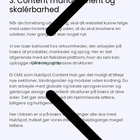
3. Content management og
skalérbarhed
Når din forretning udvikler sig, skal dit websitet kunne følge
med uden forsinkelser og uden, at du skal involvere en
udvikler, hver gang der sker noget nyt.
Vi ser især behovet hos virksomheder, der arbejder på
tværs af produkter, markeder og sprog. Her er det
afgørende med en fleksibel platform, hvor du selv kan
CRM migration
opbygge nye sider og tilpasse strukturen.
Et CMS som HubSpot Content Hub gør det muligt at tilføje
nye sektioner, landingssider og moduler uden kodning. Du
kan arbejde med globale og lokale sprogversioner og
genbruge design og content-strukturer på tværs af dine
sider. Det gør arbejdet med din hjemmeside lettere,
billigere og hurtigere.
Her i biksen er vi på tværs af afdelinger alle dus med
HubSpot, hvilket gør vores interne arbejdsgange meget
lettere.