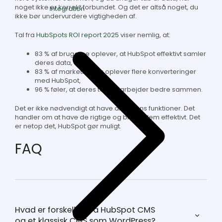
noget ikke er korrekt forbundet. Og det er altså noget, du
Integration
ikke bør undervurdere vigtigheden af.
Tal fra
HubSpots ROI report 2025
viser nemlig, at:
83 % af brugerne oplever, at HubSpot effektivt samler
deres data,
83 % af marketingfolk oplever flere konverteringer
med HubSpot,
96 % føler, at deres teams arbejder bedre sammen.
Det er ikke nødvendigt at have alverdens funktioner. Det
handler om at have de rigtige og bruge dem effektivt. Det
er netop det, HubSpot gør muligt.
FAQ
Hvad er forskellen på HubSpot CMS
og et klassisk CMS som WordPress?