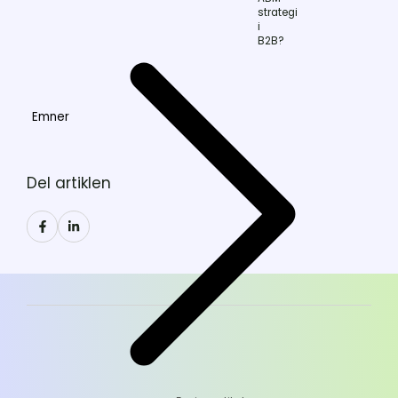
strategi
i
B2B?
Emner
Del artiklen
Del
Del
på
på
Facebook
LinkedIn