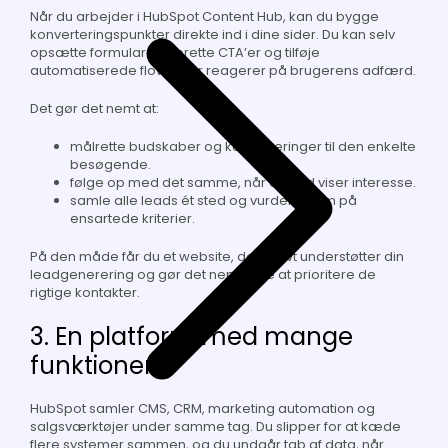
Når du arbejder i HubSpot Content Hub, kan du bygge
konverteringspunkter direkte ind i dine sider. Du kan selv
opsætte formularer, oprette CTA’er og tilføje
automatiserede flows, der reagerer på brugerens adfærd.
Det gør det nemt at:
målrette budskaber og konverteringer til den enkelte
besøgende.
følge op med det samme, når et lead viser interesse.
samle alle leads ét sted og vurdere dem på
ensartede kriterier.
På den måde får du et website, der aktivt understøtter din
leadgenerering og gør det nemmere at prioritere de
rigtige kontakter.
3. En platform med mange
funktioner
HubSpot samler CMS, CRM, marketing automation og
salgsværktøjer under samme tag. Du slipper for at kæde
flere systemer sammen, og du undgår tab af data, når