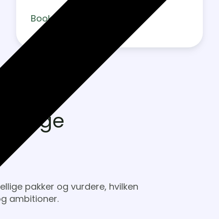
Book et møde
kellige
llige pakker og vurdere, hvilken
og ambitioner.