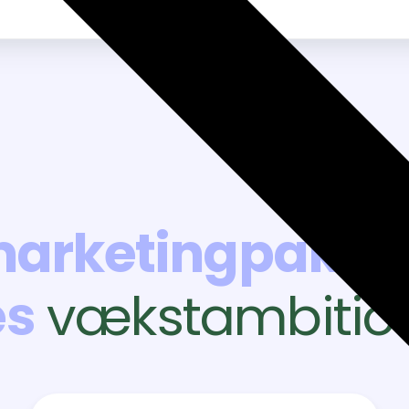
arketingpakke
es
vækstambitio