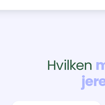
Hvilken
m
jer