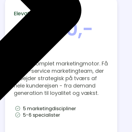
Elevate
49.350,-
pr. måned
Byg en komplet marketingmotor. Få
et full-service marketingteam, der
arbejder strategisk på tværs af
hele kunderejsen - fra demand
generation til loyalitet og vækst.
5 marketingdiscipliner
5-6 specialister