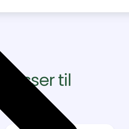
passer til
ner?