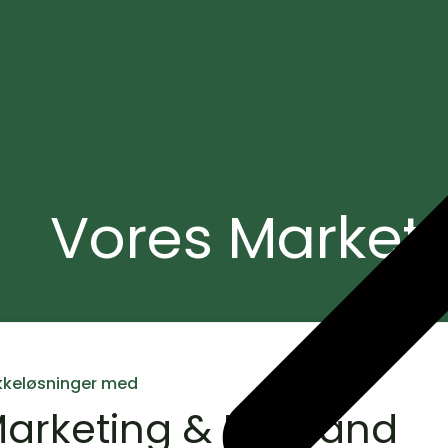
Vores Marketi
kkeløsninger med
arketing & Demand