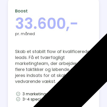
Boost
33.600,-
pr. måned
Skab et stabilt flow af kvalificerede
leads. Få et tværfagligt
marketingteam, der arbejder med
flere taktikker og løbende optimerer
jeres indsats for at skabe
vedvarende vækst.
3 marketingdiscipliner
3-4 specialister