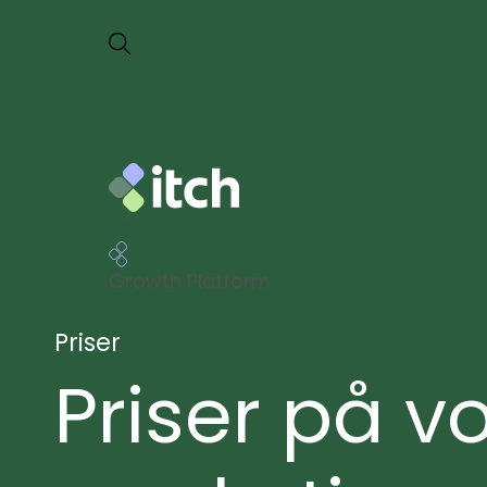
da
en
Services
Growth Platform
Priser
Priser på v