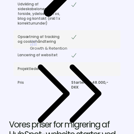
Udvikling af
Included
sideskabeloner til
forside, ydelser, om os,
blog og kontakt (inkl 1 x
korrekturrunder)
Opsætning af tracking
Included
og cookiehåndtering
Growth & Retention
Lancering af websitet
Included
Projektledelse
Included
Pris
Starter fra 48.000,-
DKK
Vores priser for migrering af