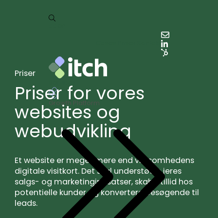
da
en
Cases
Priser
Kontakt
Priser
Services
Priser for vores
Growth Platform
websites og
webudvikling
Et website er meget mere end virksomhedens
digitale visitkort. Det skal understøtte jeres
salgs- og marketingindsatser, skabe tillid hos
potentielle kunder og konvertere besøgende til
leads.