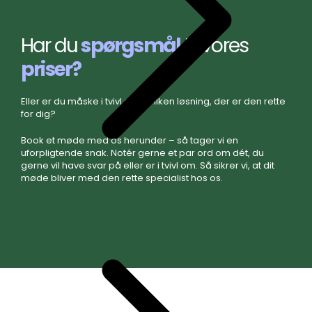
Har du
spørgsmål
til vores
priser?
Eller er du måske i tvivl om, hvilken løsning, der er den rette
for dig?
Book et møde med os herunder – så tager vi en
uforpligtende snak. Notér gerne et par ord om dét, du
gerne vil have svar på eller er i tvivl om. Så sikrer vi, at dit
møde bliver med den rette specialist hos os.
Træning & workshops