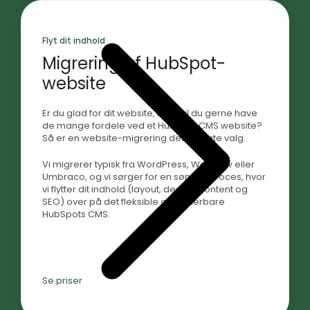
Flyt dit indhold
Migrering af HubSpot-
website
Er du glad for dit website, men vil du gerne have
de mange fordele ved et HubSpot CMS website?
Så er en website-migrering det oplagte valg.
Vi migrerer typisk fra WordPress, WebFlow eller
Umbraco, og vi sørger for en sømløs proces, hvor
vi flytter dit indhold (layout, design, content og
SEO) over på det fleksible og skalerbare
HubSpots CMS.
Se priser