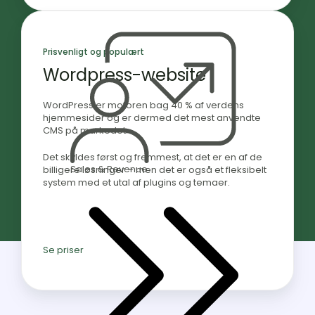
Prisvenligt og populært
Wordpress-website
WordPress er motoren bag 40 % af verdens
hjemmesider og er dermed det mest anvendte
CMS på markedet.
Det skyldes først og fremmest, at det er en af de
Sales & Revenue
billigere løsninger – men det er også et fleksibelt
system med et utal af plugins og temaer.
Se priser