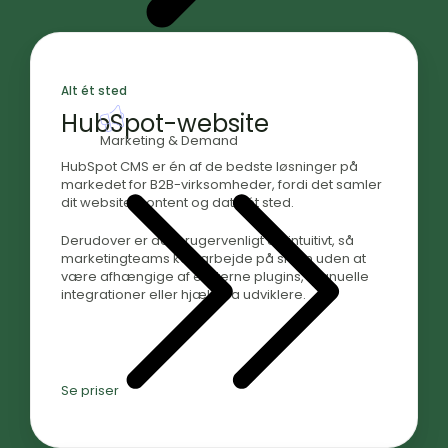
Alt ét sted
HubSpot-website
Marketing & Demand
HubSpot CMS er én af de bedste løsninger på
markedet for B2B-virksomheder, fordi det samler
dit website, content og data ét sted.
Derudover er det brugervenligt og intuitivt, så
marketingteams kan arbejde på siden uden at
være afhængige af eksterne plugins, manuelle
integrationer eller hjælp fra udviklere.
Se priser