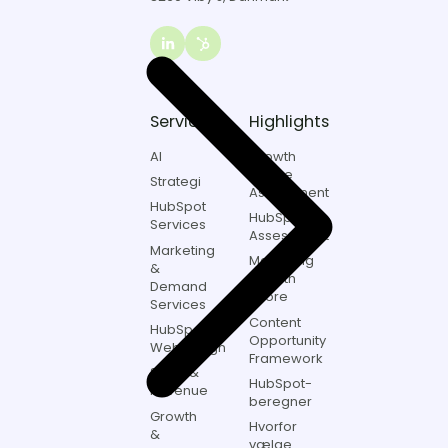
8260
Viby
J,
Link
Danmark
to
Itch
marketing
Services
Highlights
on
LinkedIn
AI
Growth
Engine
Strategi
Assessment
HubSpot
HubSpot
Services
Assessment
Marketing
Marketing
&
Growth
Demand
Score
Services
Content
HubSpot
Opportunity
Webdesign
Framework
Sales &
HubSpot-
Revenue
beregner
Growth
Hvorfor
&
vælge