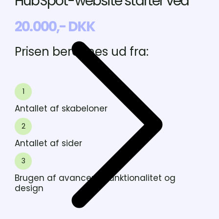
HubSpot-website starter ved
20.000,- DKK
Prisen beregnes ud fra:
Antallet
1
af
skabeloner
Antallet af skabeloner
Antallet
2
af
sider
Antallet af sider
Brugen
3
af
avanceret
Brugen af avanceret funktionalitet og
funktionalitet
design
og
design