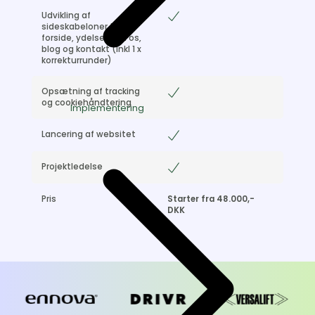
Udvikling af
Included
sideskabeloner til
forside, ydelser, om os,
blog og kontakt (inkl 1 x
korrekturrunder)
Opsætning af tracking
Included
og cookiehåndtering
Implementering
Lancering af websitet
Included
Projektledelse
Included
Pris
Starter fra 48.000,-
DKK