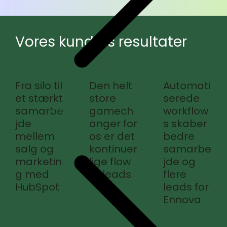
Vores kunders resultater
Versalift
Ballisager
Ennova
Fra silo til
Den helt
Automati
et stærkt
store
serede
samarbe
gamech
workflow
CRM migration
jde
anger for
s skaber
mellem
os er det
bedre
salg og
kontinuer
samarbe
marketin
lige flow
jde og
g med
af leads
flere
HubSpot
leads for
Ennova