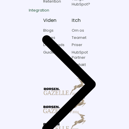
Retention
HubSpot?
Integration
Viden
Itch
Blogs
Om os
Cases
Teamet
Downloads
Priser
Guides
HubSpot
Partner
Kontakt