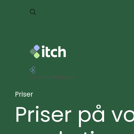
da
en
Services
Growth Platform
Priser
Priser på v