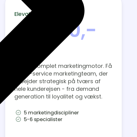
Elevate
49.350,-
pr. måned
Byg en komplet marketingmotor. Få
et full-service marketingteam, der
arbejder strategisk på tværs af
hele kunderejsen - fra demand
generation til loyalitet og vækst.
5 marketingdiscipliner
5-6 specialister