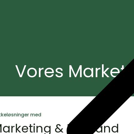
Vores Marketi
kkeløsninger med
arketing & Demand