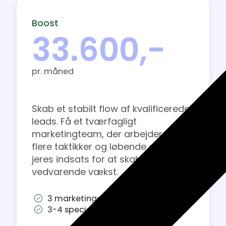
Boost
33.600,-
pr. måned
Skab et stabilt flow af kvalificerede
leads. Få et tværfagligt
marketingteam, der arbejder med
flere taktikker og løbende optimerer
jeres indsats for at skabe
vedvarende vækst.
3 marketingdiscipliner
3-4 specialister