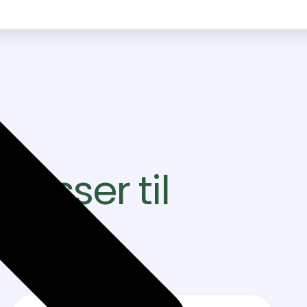
passer til
ner?