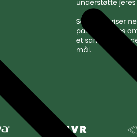
understøtte jeres
Se vores priser n
passer til jeres a
et samarbejde, de
mål.