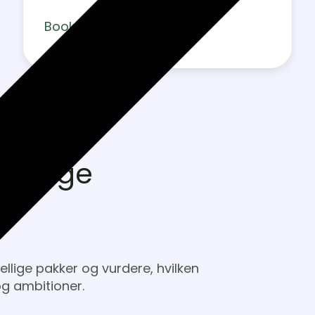
Book et møde
kellige
llige pakker og vurdere, hvilken
og ambitioner.