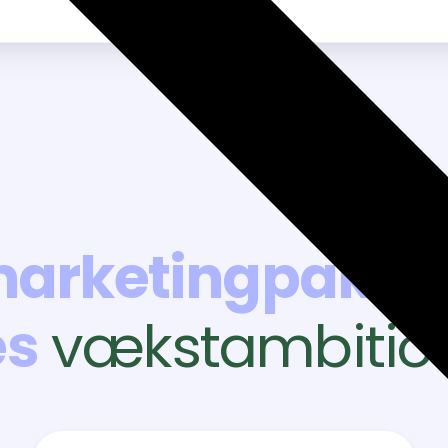
arketingpakke
es
vækstambitio