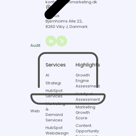
60
kontakt@itchmarketing.dk
Aarhus
Bjørnholms
Aarhus
Alle
Bjørnholms Alle 22,
22,
8260 Viby J, Danmark
8260
Viby
J,
Link
Audit
Danmark
to
Itch
marketing
Services
Highlights
on
LinkedIn
AI
Growth
Engine
Strategi
Assessment
HubSpot
HubSpot
Services
Assessment
Marketing
Marketing
&
Web
Growth
Demand
Score
Services
Content
HubSpot
Opportunity
Webdesign