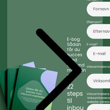
Efternavn
*
E-bog:
Sådan
E-mail
*
får du
succes
med
inbound
Virksomhedsna
marketin
g
22
steps
Virksomhedens
Virksomhedens
til
website-adress
inbou