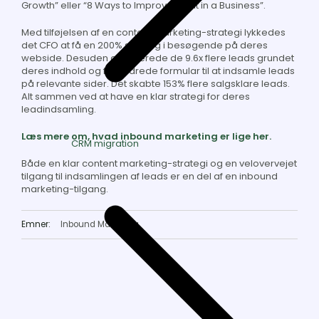
Growth” eller “8 Ways to Improve Profit in a Business”.
Med tilføjelsen af en content marketing-strategi lykkedes
det CFO at få en 200% stigning i besøgende på deres
webside. Desuden genererede de 9.6x flere leads grundet
deres indhold og forbedrede formular til at indsamle leads
på relevante sider. Det skabte 153% flere salgsklare leads.
Alt sammen ved at have en klar strategi for deres
leadindsamling.
Læs mere om, hvad inbound marketing er lige her.
CRM migration
Både en klar content marketing-strategi og en velovervejet
tilgang til indsamlingen af leads er en del af en inbound
marketing-tilgang.
Emner:
Inbound Marketing