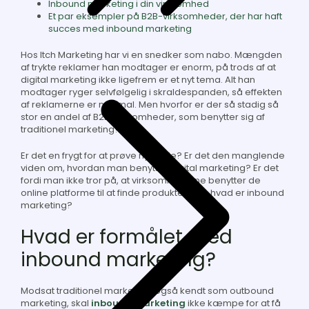
Inbound marketing i din virksomhed
Et par eksempler på B2B-virksomheder, der har haft
succes med inbound marketing
Hos Itch Marketing har vi en snedker som nabo. Mængden
af trykte reklamer han modtager er enorm, på trods af at
digital marketing ikke ligefrem er et nyt tema. Alt han
modtager ryger selvfølgelig i skraldespanden, så effekten
af reklamerne er minimal. Men hvorfor er der så stadig så
stor en andel af B2B virksomheder, som benytter sig af
traditionel marketing?
Er det en frygt for at prøve nye veje? Er det den manglende
viden om, hvordan man benytter digital marketing? Er det
fordi man ikke tror på, at virksomhederne benytter de
online platforme til at finde produkter? Og hvad er inbound
marketing?
Hvad er formålet med
inbound marketing?
Modsat traditionel marketing, også kendt som outbound
marketing, skal
inbound marketing
ikke kæmpe for at få