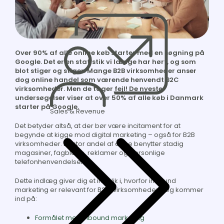
Over 90% af alle online køb starter med en søgning på
Google. Det er en statistik vi længe har hørt, og som
blot stiger og stiger. Mange B2B virksomheder anser
dog online handel som værende henvendt B2C
virksomheder. Men de tager fejl! De nyeste
undersøgelser viser at over 50% af alle køb i Danmark
starter på Google.
Sales & Revenue
Det betyder altså, at der bør være incitament for at
begynde at kigge mod digital marketing – også for B2B
virksomheder. En stor andel af disse benytter stadig
magasiner, fagblade, reklamer og personlige
telefonhenvendelser.
Dette indlæg giver dig et indblik i, hvorfor inbound
marketing er relevant for B2B-virksomheder. Jeg kommer
ind på:
Formålet med inbound marketing