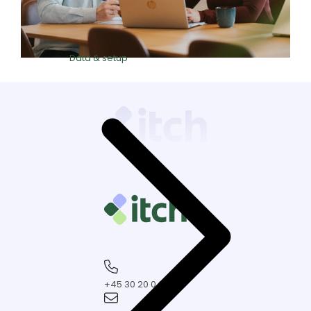
Data & setup
+45
30
+45 30 20 04 60
20
kontakt@itchmarketing.dk
04