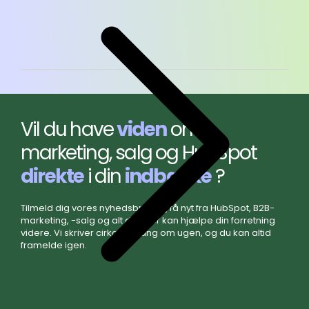
Vil du have
viden
om
marketing, salg og HubSpot
direkte
i din
indbakke
?
Tilmeld dig vores nyhedsbrev og få nyt fra HubSpot, B2B-
marketing, -salg og alt det, der kan hjælpe din forretning
videre. Vi skriver cirka en gang om ugen, og du kan altid
framelde igen.