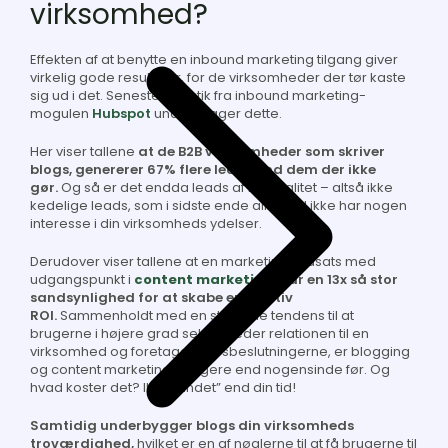
virksomhed?
Effekten af at benytte en inbound marketing tilgang giver
virkelig gode resultater, for de virksomheder der tør kaste
sig ud i det. Seneste statistik fra inbound marketing-
mogulen
Hubspot
underbygger dette
.
Her viser tallene
at de B2B virksomheder som skriver
blogs, genererer 67% flere leads end dem der ikke
gør.
Og så er det endda leads af høj kvalitet – altså ikke
kedelige leads, som i sidste ende alligevel ikke har nogen
interesse i din virksomheds ydelser.
Derudover viser tallene at en marketingsindsats med
udgangspunkt i
content marketing
,
har en 13x så stor
sandsynlighed for at skabe en positiv
ROI.
Sammenholdt med en stigende tendens til at
brugerne i højere grad selv indleder relationen til en
virksomhed og foretager købsbeslutningerne, er blogging
og content marketing vigtigere end nogensinde før. Og
hvad koster det? Ikke “andet” end din tid!
Samtidig underbygger blogs din virksomheds
troværdighed,
hvilket er en af nøglerne til at få brugerne til