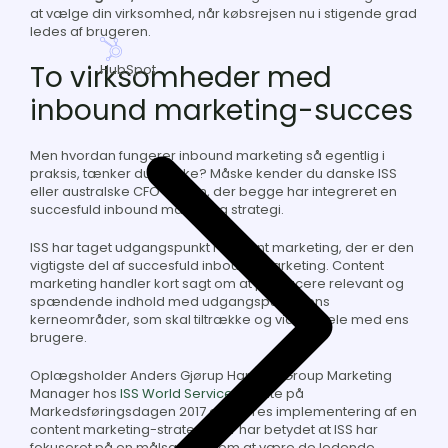
at vælge din virksomhed, når købsrejsen nu i stigende grad
ledes af brugeren.
To virksomheder med
HubSpot
inbound marketing-succes
Men hvordan fungerer inbound marketing så egentlig i
praksis, tænker du måske? Måske kender du danske ISS
eller australske CFO CallOn, der begge har integreret en
succesfuld inbound marketing strategi.
ISS har taget udgangspunkt i content marketing, der er den
vigtigste del af succesfuld inbound marketing.
Content
marketing handler kort sagt om at producere relevant og
spændende indhold med udgangspunkt i ens
kerneområder, som skal tiltrække og vidensdele med ens
brugere.
O
plægsholder Anders Gjørup Hansen, Group Marketing
Manager hos
ISS World Service
fortalte på
Markedsføringsdagen 2017 om deres implementering af en
content marketing-strategi, der har betydet at ISS har
fokuseret på en målsætning om at være de ledende