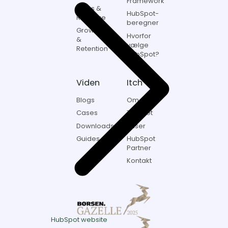
Framework
Sales &
HubSpot-
Revenue
beregner
Growth
Hvorfor
&
vælge
Retention
HubSpot?
Viden
Itch
Blogs
Om os
Cases
Teamet
Downloads
Priser
Guides
HubSpot
Partner
Kontakt
HubSpot website