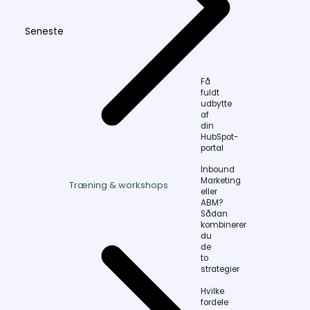
Seneste
Få
fuldt
udbytte
af
din
HubSpot-
portal
Inbound
Marketing
Træning & workshops
eller
ABM?
Sådan
kombinerer
du
de
to
strategier
Hvilke
fordele