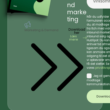
nd
marke
Når du udfylder
ting
formularen acce
du, at modtage
fra Itch med vi
Download
Marketing & Demand
her
inbound market
Læs
inbound salg o
mere
HubSpot. Du kan 
enhver tid afmel
ligesom du også
kan anmode o
adgang til det 
vi opbevarer om
få det slettet. Se
vores
privatlivsp
Jeg vil ger
modtage
kommunikation