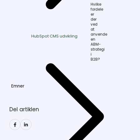
Hvilke
fordele
er
der
ved
at
anvende
HubSpot CMS udvikling
en
ABM-
strategi
i
B2B?
Emner
Del artiklen
Del
Del
på
på
Facebook
LinkedIn