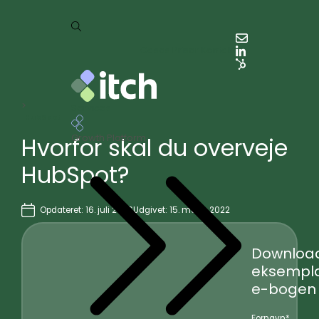
Cases
Priser
Kontakt
>
Services
HubSpot
Growth Platform
Hvorfor skal du overveje
HubSpot?
Opdateret: 16. juli 2026
Udgivet: 15. marts 2022
Download
eksempla
e-bogen
Fornavn
*