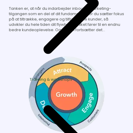
Tanken er, at når du indarbejder inbound marketing-
tilgangen som en del af dit fundament, hvor du sætter fokus
på at tiltrække, engagere og tilfredsstille kunder, så
udvikler du hele tiden dit flywheel, hvilket fører til en endnu
bedre kundeoplevelse. Og sådan fortsætter det…
Træning & workshops