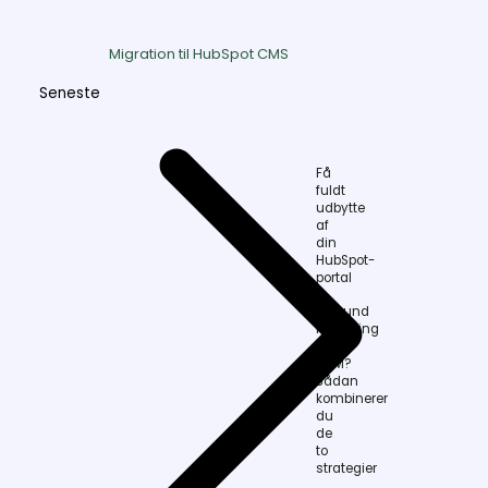
Migration til HubSpot CMS
Seneste
Få
fuldt
udbytte
af
din
HubSpot-
portal
Inbound
Marketing
eller
ABM?
Sådan
kombinerer
du
de
to
strategier