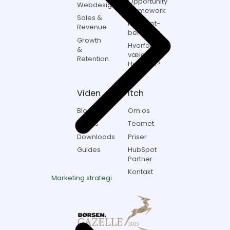
Opportunity
Webdesign
Framework
Sales &
HubSpot-
Revenue
beregner
Growth
Hvorfor
&
vælge
Retention
HubSpot?
Viden
Itch
Blogs
Om os
Cases
Teamet
Downloads
Priser
Guides
HubSpot
Partner
Kontakt
Marketing strategi