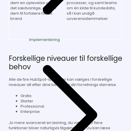
dem en oplevelse ud over
processer, og saml teams
det sædvanlige, der gør
om én kilde til kundedata,
dem til fortalere for dit
så I kan undgå
brand.
uoverensstemmelser.
Implementering
Forskellige niveauer til forskellige
behov
Alle de fire HubSpot-løsninger kan vælges i forskellige
niveauer alt efter dine behov og din forretnings størrelse.
Gratis
Starter
Professional
Enterprise
Jo mere avanceret en løsning, du vælger, jo flere
funktioner bliver naturligvis tilgængelige. Du kan læse