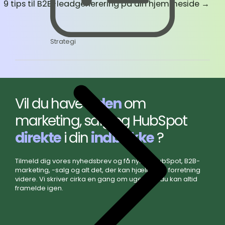
9 tips til B2B-leadgenerering på din hjemmeside
→
Strategi
Vil du have
viden
om
marketing, salg og HubSpot
direkte
i din
indbakke
?
Tilmeld dig vores nyhedsbrev og få nyt fra HubSpot, B2B-
marketing, -salg og alt det, der kan hjælpe din forretning
videre. Vi skriver cirka en gang om ugen, og du kan altid
framelde igen.