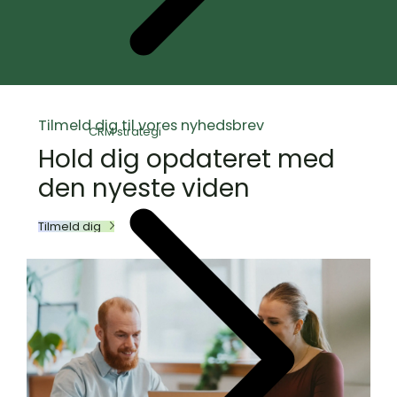
Tilmeld dig til vores nyhedsbrev
CRM strategi
Hold dig opdateret med
den nyeste viden
Tilmeld dig