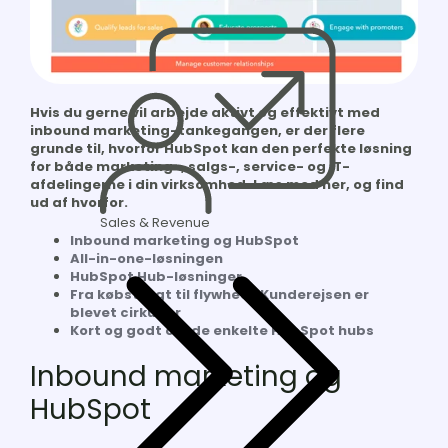
Hvis du gerne vil arbejde aktivt og effektivt med
inbound marketing-tankegangen, er der flere
grunde til, hvorfor HubSpot kan den perfekte løsning
for både marketing-, salgs-, service- og IT-
afdelingerne i din virksomhed. Læs med her, og find
ud af hvorfor.
Sales & Revenue
Inbound marketing og HubSpot
All-in-one-løsningen
HubSpot Hub-løsninger
Fra købstragt til flywheel: Kunderejsen er
blevet cirkulær
Kort og godt om de enkelte HubSpot hubs
Inbound marketing og
HubSpot