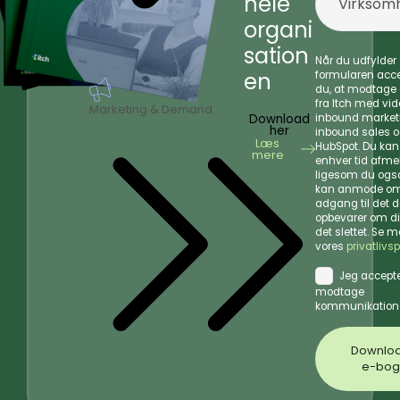
hele
organi
sation
Når du udfylder
en
formularen acce
du, at modtage
fra Itch med vi
Marketing & Demand
Download
inbound market
her
inbound sales 
Læs
HubSpot. Du kan 
mere
enhver tid afmel
ligesom du også
kan anmode o
adgang til det da
opbevarer om di
det slettet. Se m
vores
privatlivsp
Jeg accepte
modtage
kommunikation