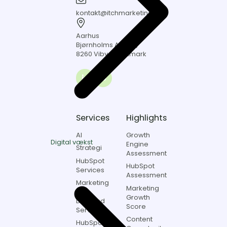
04
60
kontakt@itchmarketing.dk
Aarhus
Bjørnholms
Aarhus
Alle
Bjørnholms Alle 22,
22,
8260 Viby J, Danmark
8260
Viby
J,
Link
Danmark
to
Itch
marketing
Services
Highlights
on
LinkedIn
AI
Growth
Digital vækst
Engine
Strategi
Assessment
HubSpot
HubSpot
Services
Assessment
Marketing
Marketing
&
Growth
Demand
Score
Services
Content
HubSpot