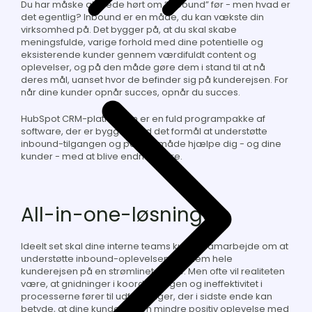
Du har måske allerede hørt om “inbound” før - men hvad er
det egentlig? Inbound er en måde, du kan vækste din
virksomhed på. Det bygger på, at du skal skabe
meningsfulde, varige forhold med dine potentielle og
eksisterende kunder gennem værdifuldt content og
oplevelser, og på den måde gøre dem i stand til at nå
deres mål, uanset hvor de befinder sig på kunderejsen. For
når dine kunder opnår succes, opnår du succes.
HubSpot CRM-platformen er en fuld programpakke af
software, der er bygget med det formål at understøtte
inbound-tilgangen og på den måde hjælpe dig - og dine
kunder - med at blive endnu bedre.
All-in-one-løsningen
Ideelt set skal dine interne teams kunne samarbejde om at
understøtte inbound-oplevelsen gennem hele
kunderejsen på en strømlinet måde. Men ofte vil realiteten
være, at gnidninger i koordineringen og ineffektivitet i
processerne fører til udfordringer, der i sidste ende kan
betyde, at dine kunder får en mindre positiv oplevelse med