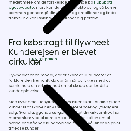
meget mere om de forskellige Hubs inde på
HubSpots
eget website
. Ellers kan du altid kontakte os, og så kan vi
sammen gennemgå dine behov og ambitioner og finde
frem til, hvilken løsning der matcher dig perfekt.
Fra købstragt til flywheel:
Kunderejsen er blevet
CRM migration
cirkulær
Flywheelet er en model, der er skabt af HubSpot for at
forklare den fremdrift, du opnår, når du lykkes med at
samle hele din virksomhed om at skabe den bedste
kundeoplevelse.
Med flywheelet udnytter du fremdriften skabt af dine glade
kunder til at skabe henvisninger, referencer og yderligere
salg. Grundlæggende sørger du for, at din virksomhed har
momentum ved at samle hele din organisation om at
skabe enestående kundeoplevelser, der så løbende giver
tilfredse kunder.