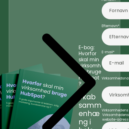
Efternavn
*
E-bog:
E-mail
*
Hvorfor
skal min
virksomh
ed bruge
HubSpot
Virksomhedsna
?
Skab
samm
Virksomhedens
enhæ
Virksomhedens
ng i
website-adress