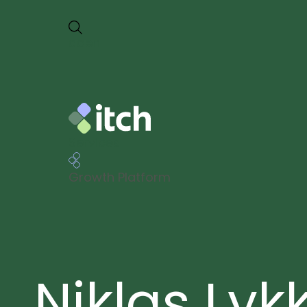
da
en
Services
Growth Platform
Niklas Lyk