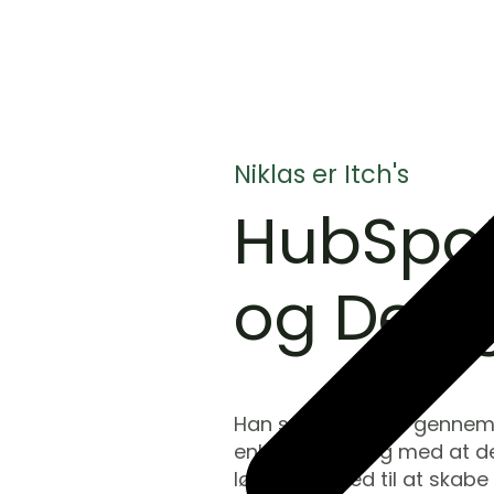
Niklas er Itch's
HubSpot
og Desi
Han sørger for de gennema
enhed, samtidig med at des
løsninger med til at skab