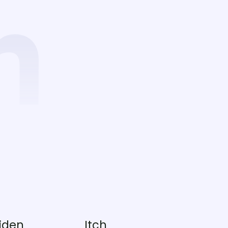
iden
Itch