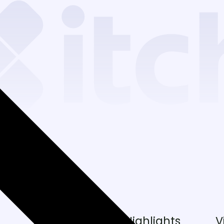
Services
Highlights
V