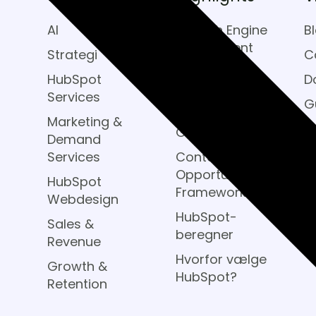
AI
Growth Engine
B
Assessment
Strategi
C
HubSpot
HubSpot
D
Assessment
Services
G
Marketing
Marketing &
Growth Score
Demand
Services
Content
Opportunity
HubSpot
Framework
Webdesign
HubSpot-
Sales &
beregner
Revenue
Hvorfor vælge
Growth &
HubSpot?
Retention