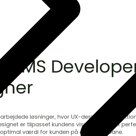
 CMS Develope
gner
rbejdede løsninger, hvor UX-designet og funktiona
ignet er tilpasset kundens visuelle identitet perfe
e optimal værdi for kunden på den lange bane.