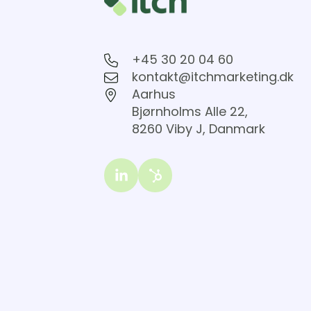
+45
+45 30 20 04 60
30
kontakt@itchmarketing.dk
kontakt@itchmarketing.dk
20
Aarhus
Aarhus
04
Bjørnholms
Bjørnholms Alle 22,
60
Alle
8260 Viby J, Danmark
22,
8260
Viby
Link
J,
to
Danmark
Itch
marketing
on
LinkedIn