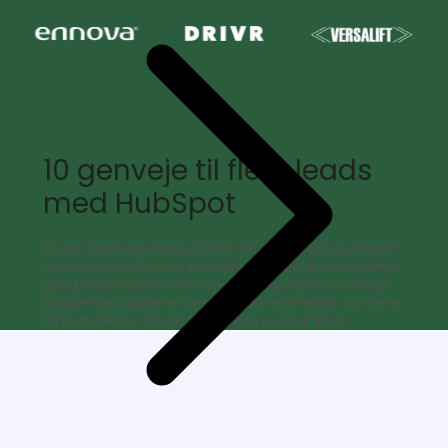
Få mere ud af HubSpot
10 genveje til flere leads
med HubSpot
Du har allerede HubSpot. Men bruger du det godt nok? I
denne guide får du 10 konkrete genveje, du kan sætte i
gang med det samme. Ingen store projekter, intet nyt
budget. Resultatet er flere kvalificerede leads og mere
tid til at sælge i stedet for at jagte kundeemner.