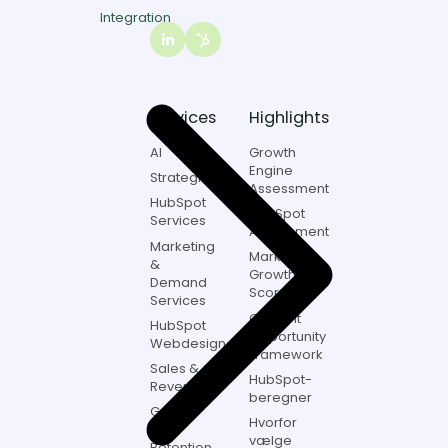
8260
Integration
Viby
J,
Link
Danmark
to
Itch
marketing
Services
Highlights
on
LinkedIn
AI
Growth
Engine
Strategi
Assessment
HubSpot
HubSpot
Services
Assessment
Marketing
Marketing
&
Growth
Demand
Score
Services
Content
HubSpot
Opportunity
Webdesign
Framework
Sales &
HubSpot-
Revenue
beregner
Growth
Hvorfor
&
vælge
Retention