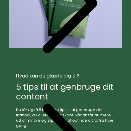
Hvad kan du glæde dig til?
Træning & workshops
5 tips til at genbruge dit
content
Du får også 5 konkrete tips til at genbruge det
indhold, du allerede har skabt. Sådan får du mere
ud af mindre og slipper for at opfinde alt forfra hver
gang.