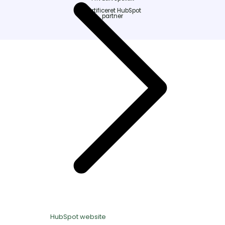
Certificeret HubSpot
partner
HubSpot website