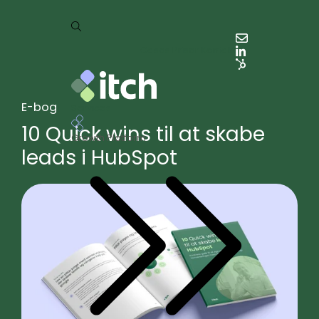
Cases
Priser
Kontakt
E-bog
Services
10 Quick wins til at skabe
Growth Platform
leads i HubSpot