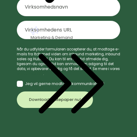
Virksomhedsnavn
*
Virksomhedens
Virksomhedens
URL
website-
*
adresse
Marketing & Demand
Når du udfylder formularen accepterer du, at modtage e-
mails fra Itch med viden om inbound marketing, inbound
sales og HubSpot. Du kan til enhver tid afmelde dig,
ligesom du også altid kan anmode om adgang til det
data, vi opbevarer om dig og få det slettet. Se mere i vores
privatlivspolitik
.
Jeg vil gerne modtage kommunikation
*