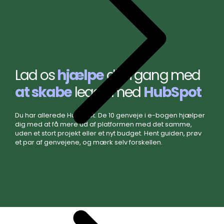
Download e-bog
Lad os
hjælpe
dig i gang med
at skabe
leads med
HubSpot
Du har allerede HubSpot. De 10 genveje i e-bogen hjælper
dig med at få mere ud af platformen med det samme,
uden et stort projekt eller et nyt budget. Hent guiden, prøv
et par af genvejene, og mærk selv forskellen.
Support