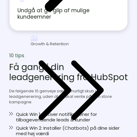
gå
glip
Undgå at gå glip af mulige
af
kundeemner
mulige
kundeemner
Growth & Retention
10 tips
Få gang i din
leadgenerering fra HubSpot
De følgende 10 genveje sætter hurtigt skub i din
leadgenerering, uden at du skal vente på den store
kampagne.
Quick
Quick Win 1: Aktiver notifikationer for
Win
tilbagevendende leads & kunder
1:
Quick
Quick Win 2: Installer (Chatbots) på dine sider
Aktiver
Win
med høj værdi
notifikationer