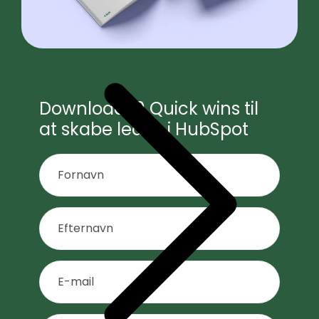
Download 10 Quick wins til
at skabe leads i HubSpot
Fornavn
*
Efternavn
*
E-
mail
*