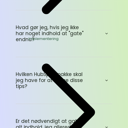
Hvad gør jeg, hvis jeg ikke
har noget indhold at "gate"
Implementering
endnu?
Hvilken HubSpot-pakke skal
jeg have for at bruge disse
tips?
Er det nødvendigt at gate
alt indhold, jeg allerede