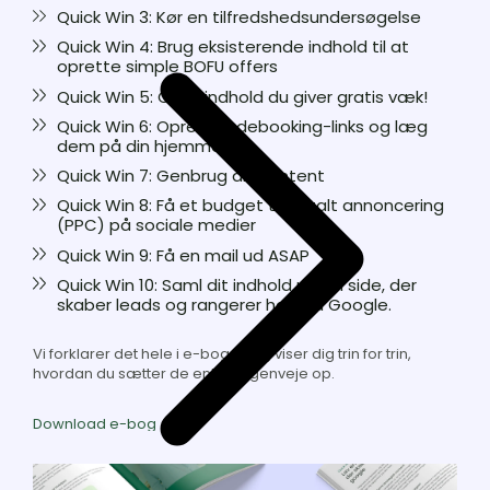
2:
for
Quick
Quick Win 3: Kør en tilfredshedsundersøgelse
Installer
tilbagevendende
Win
(Chatbots)
Quick
Quick Win 4: Brug eksisterende indhold til at
leads
3:
på
Win
oprette simple BOFU offers
&
Kør
dine
4:
kunder
en
Quick
Quick Win 5: Gate indhold du giver gratis væk!
sider
Brug
tilfredshedsundersøgelse
Win
med
eksisterende
Quick
Quick Win 6: Opret mødebooking-links og læg
5:
høj
indhold
Win
dem på din hjemmeside
Gate
værdi
til
6:
indhold
Quick
Quick Win 7: Genbrug dit content
at
Opret
du
Win
oprette
mødebooking-
Quick
Quick Win 8: Få et budget til betalt annoncering
giver
7:
simple
links
Win
(PPC) på sociale medier
gratis
Genbrug
BOFU
og
8:
væk!
dit
Quick
Quick Win 9: Få en mail ud ASAP
offers
læg
Få
content
Win
dem
et
Quick
Quick Win 10: Saml dit indhold på én side, der
9:
på
budget
Win
skaber leads og rangerer højt på Google.
Få
din
til
10:
en
hjemmeside
betalt
Saml
mail
Vi forklarer det hele i e-bogen og viser dig trin for trin,
annoncering
dit
ud
hvordan du sætter de enkelte genveje op.
(PPC)
indhold
ASAP
på
på
sociale
én
Download e-bog
medier
side,
der
skaber