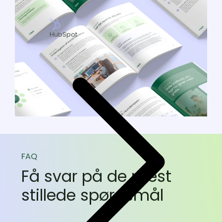
leads
og
rangerer
højt
HubSpot
på
Google.
FAQ
Få svar på de mest
stillede spørgsmål