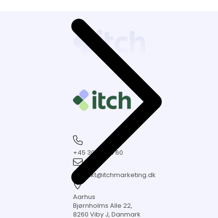
+45
30
+45 30 20 04 60
20
kontakt@itchmarketing.dk
04
60
kontakt@itchmarketing.dk
Aarhus
Bjørnholms
Aarhus
Alle
Bjørnholms Alle 22,
22,
8260 Viby J, Danmark