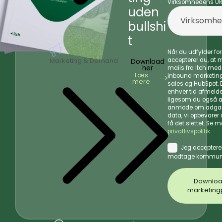
Virksomhedens UR
uden
bullshi
t
Når du udfylder f
accepterer du, at
Marketing & Demand
Download
her
mails fra Itch me
Læs
inbound marketing
mere
sales og HubSpot. D
enhver tid afmelde
ligesom du også a
anmode om adgang
data, vi opbevarer
få det slettet. Se m
privatlivspolitik
.
Jeg acceptere
modtage kommuni