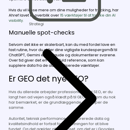
Hvis du vil læse mere om dine muligheder for tracking, har
Ahref lavet et overblik over
15 værktøjer til at tracke din AI
visibility.
Strategi
Manuelle spot-checks
Selvom det ikke er skalerbart, kan du med fordel lave en
fast rutine, hvor du stiller dine vigtigste kundespørgsmål til
ChatGPT, Gemini eller Claude og dokumenterer svarene.
Over tid giver det en værdifuld reference, som kan
supplere data fra de automatiserede værktøjer.
Er GEO det nye SEO?
Hvis du allerede arbejder professionelt med SEO, er du
langt hen ad vejen også klædt på til GEO. For som du nok
har bemærket, er de grundlæggende principper de
samme.
Autoritet, teknisk performance, strukturerede data og
kvalitetsindhold er fortsat forudsætningen for at blive
fundet. Og det gælder altså uanset, om det er i Googles