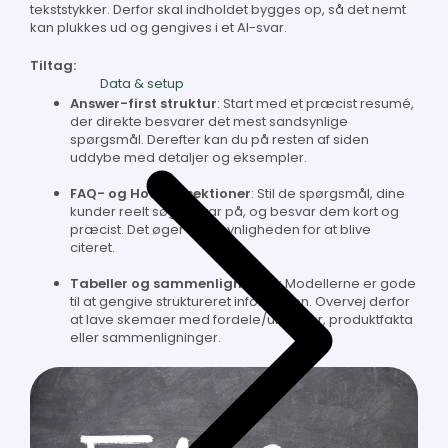
tekststykker. Derfor skal indholdet bygges op, så det nemt
kan plukkes ud og gengives i et AI-svar.
Tiltag:
Data & setup
Answer-first struktur
: Start med et præcist resumé,
der direkte besvarer det mest sandsynlige
spørgsmål. Derefter kan du på resten af siden
uddybe med detaljer og eksempler.
FAQ- og HowTo-sektioner
: Stil de spørgsmål, dine
kunder reelt søger svar på, og besvar dem kort og
præcist. Det øger sandsynligheden for at blive
citeret.
Tabeller og sammenligninger
: Modellerne er gode
til at gengive struktureret information. Overvej derfor
at lave skemaer med fordele/ulemper, produktfakta
eller sammenligninger.