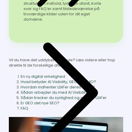
struktureret indhold, tydelige afsnit, korte
svar og FAQ’er samt tilstedeværelse på
troværdige kilder uden for dit eget
domæne.
Vil du have det uddybet en smule? Læs videre eller hop
direkte til de forskellige afsnit her:
En ny digital virkelighed
Hvad betyder AI Visibility, GEO og LLMO?
Hvordan indhenter LLM'er deres viden?
Sådan arbejder du med AI Visibility
Sådan tracker du synlighed og citater i LLM'er
Er GEO det nye SEO?
FAQ