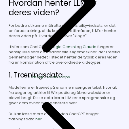
Hvordan henter LLM’er
deres viden?
For bedre at kunne målrette din AI visibility-indsats, er det
en forudsætning, at du kender lidt til måden, LLM’er henter
deres viden på. Hvordan de bliver "kloge".
LLM’er som ChatGPT,
Google Gemini
og
Claude
fungerer
nemlig ikke som de traditionelle søgemaskiner, der i realtid
gennemsøger nettet. I stedet henter de typisk deres viden
fra en kombination af tre overordnede kildetyper:
1. Træningsdata
Træning & workshops
Modellerne er trænet på enorme mængder tekst, hvor alt
fra bøger og artikler til Wikipedia og åbne websider er
blevet brugt. Disse data lærer LLM’erne sprogmønstre og
giver dem evnen til at generere svar.
Du kan læse mere om, hvordan ChatGPT bruger
træningsdata
her.