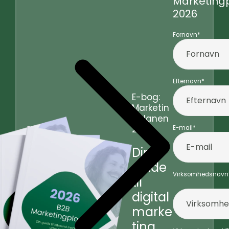
Marketing
2026
Fornavn
*
Efternavn
*
E-bog:
Marketin
gplanen
2026
E-mail
*
Din
guide
Virksomhedsnavn
til
digital
marke
ting