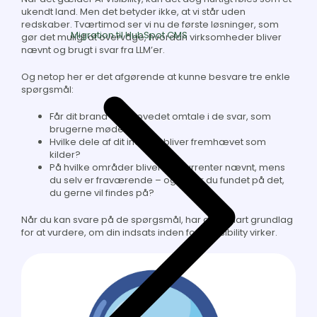
ukendt land. Men det betyder ikke, at vi står uden
redskaber. Tværtimod ser vi nu de første løsninger, som
Migration til HubSpot CMS
gør det muligt at overvåge, hvordan virksomheder bliver
nævnt og brugt i svar fra LLM’er.
Og netop her er det afgørende at kunne besvare tre enkle
spørgsmål:
Får dit brand overhovedet omtale i de svar, som
brugerne møder?
Hvilke dele af dit indhold bliver fremhævet som
kilder?
På hvilke områder bliver konkurrenter nævnt, mens
du selv er fraværende – og bliver du fundet på det,
du gerne vil findes på?
Når du kan svare på de spørgsmål, har du et klart grundlag
for at vurdere, om din indsats inden for AI Visibility virker.