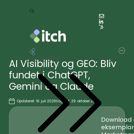
Cases
Priser
Kontakt
>
Services
B2B-Marketing
Digital Marketing
Growth Platform
AI Visibility og GEO: Bliv
fundet i ChatGPT,
Gemini og Claude
Opdateret: 16. juli 2026
Udgivet: 29. oktober 2025
Download 
eksemplar