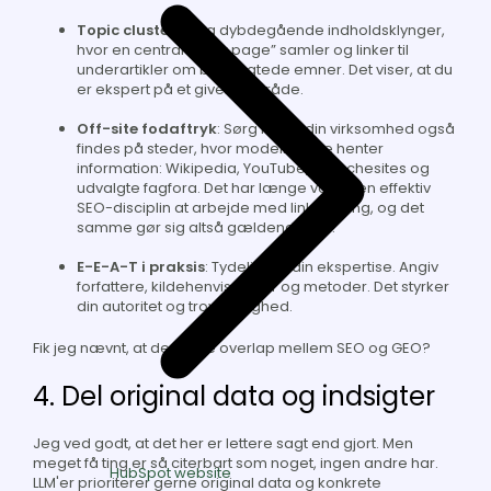
Topic clusters
: Byg dybdegående indholdsklynger,
hvor en central “pillar page” samler og linker til
underartikler om beslægtede emner. Det viser, at du
er ekspert på et givent område.
Off-site fodaftryk
: Sørg for, at din virksomhed også
findes på steder, hvor modeller ofte henter
information: Wikipedia, YouTube, branchesites og
udvalgte fagfora. Det har længe været en effektiv
SEO-disciplin at arbejde med linkbuilding, og det
samme gør sig altså gældende her.
E-E-A-T i praksis
: Tydeliggør din ekspertise. Angiv
forfattere, kildehenvisninger og metoder. Det styrker
din autoritet og troværdighed.
Fik jeg nævnt, at der store overlap mellem SEO og GEO?
4. Del original data og indsigter
Jeg ved godt, at det her er lettere sagt end gjort. Men
meget få ting er så citerbart som noget, ingen andre har.
HubSpot website
LLM'er prioriterer gerne original data og konkrete