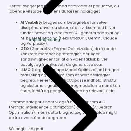
Derfor lægger jeg lige ud med at forklare et par udtryk, du
løbende vil støde på, mens du læser indlægget:
AI Visibility
bruges som betegnelse for selve
disciplinen, hvor du sikrer, at din virksomhed bliver
fundet, nævnt og krediteret i AI-genererede svar og i
AI-baseret søgning (f.eks ChatGPT, Gemini, Claude
Implementering
og Perplexity).
GEO
(Generative Engine Optimization) dækker de
konkrete metoder og strategier, der øger
sandsynligheden for, at din viden faktisk bliver
udvalgt og fremhævet i de generative svar.
LLMO
(Large Language Model Optimization) bruges i
marketing og research som et nært beslægtet
begreb. Her er fokus på at tilpasse indhold, struktur
og eksterne signaler, så sprogmodellerne nemt kan
finde, forstå og gengive dig som en relevant kilde.
I samme kategori finder vi også begreber som AIO
(Artificial Intelligence Optimization) og AISO (AI Search
Optimization), men i dette blogindlæg vil jeg holde mig til
de tre ovenstående begreber.
Så langt – så godt.