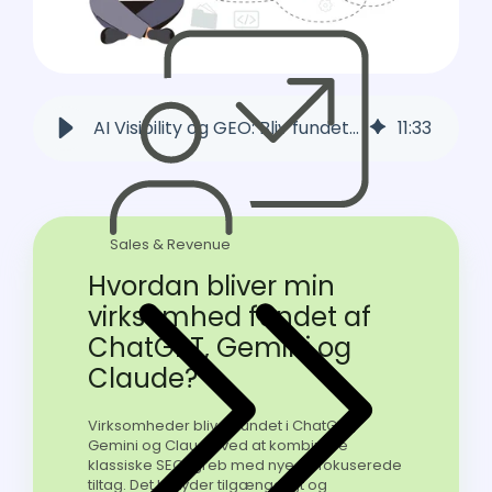
AI Visibility og GEO: Bliv fundet i ChatGPT, Gemini og Claude
11
:
33
Sales & Revenue
Hvordan bliver min
virksomhed fundet af
ChatGPT, Gemini og
Claude?
Virksomheder bliver fundet i ChatGPT,
Gemini og Claude ved at kombinere
klassiske SEO-greb med nye AI-fokuserede
tiltag. Det betyder tilgængeligt og