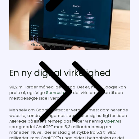
Growth & Retention
En ny digital virkelighed
98,2 milliarder månedlige besøg. Det er, hvad Google kan
prale af, og ifølge
Semrush
gør det virksomheden til den
mest besøgte side i verden
.
Men selv om Google fortsat er verdens mest dominerende
website, ændrer brugernes søgevaner sig hurtigt for tiden.
Allerede på listens femteplads finder vi nemlig
OpenAI
s
sprogmodel ChatGPT med 5,3 milliarder besøg om
måneden. Nuvel; der er stadig et stykke fra 5,3 til 98,2
milliarder, men ChatGPT's unge alder i betragtning er det