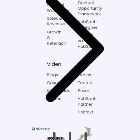
Content
HubSpot
Opportunity
Webdesign
Framework
Sales &
HubSpot-
Revenue
beregner
Growth
Hvorfor
&
vælge
Retention
HubSpot?
Viden
Itch
Blogs
Om os
Cases
Teamet
Downloads
Priser
Guides
HubSpot
Partner
Kontakt
AI strategi