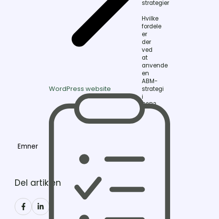
strategier
Hvilke
fordele
er
der
ved
at
anvende
en
ABM-
WordPress website
strategi
i
B2B?
Emner
Del artiklen
Del
Del
på
på