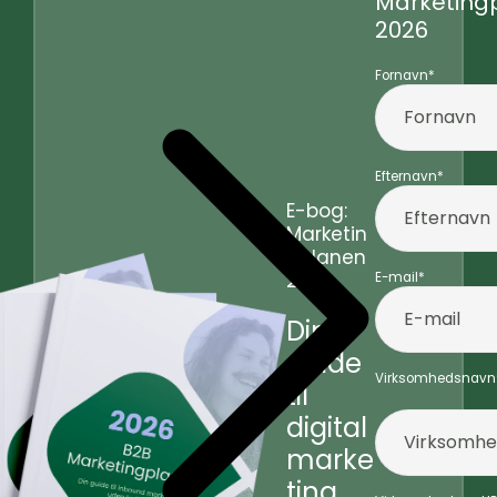
Marketing
2026
Fornavn
*
Efternavn
*
E-bog:
Marketin
gplanen
2026
E-mail
*
Din
guide
Virksomhedsnavn
til
digital
marke
ting