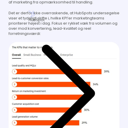
af marketing fra opmærksomhed til handling.
Det er derfor ikke overraskende, at HubSpots undersøgelse
viser et tydeligt skifte i, hvilke KPI’er marketingteams
HubSpot
prioriterer højest i dag. Fokus er rykket væk fra volumen og
over mod konvertering, lead-kvalitet og reel
forretningsværdi: