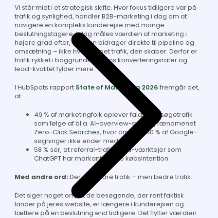
Vi står midt i et strategisk skifte. Hvor fokus tidligere var på
trafik og synlighed, handler B2B-marketing i dag om at
navigere en kompleks kunderejse med mange
beslutningstagere. I dag måles værdien af marketing i
højere grad efter, om den bidrager direkte til pipeline og
omsætning – ikke hvor meget trafik, den skaber. Derfor er
trafik rykket i baggrunden, mens konverteringsrater og
lead-kvalitet fylder mere.
I HubSpots rapport
State of Marketing 2026
fremgår det,
at:
49 % af marketingfolk oplever faldende søgetrafik
som følge af bl.a. AI-overview-svar og fænomenet
Zero-Click Searches
, hvor omkring 60 % af Google-
søgninger ikke ender med et klik.
58 % ser, at referral-trafik fra AI-værktøjer som
ChatGPT har markant højere købsintention.
Med andre ord:
Der er mindre trafik – men bedre trafik.
Det siger noget om, at de besøgende, der rent faktisk
lander på jeres website, er længere i kunderejsen og
tættere på en beslutning end tidligere. Det flytter værdien