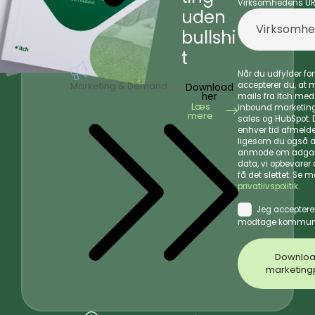
Virksomhedens UR
uden
bullshi
t
Når du udfylder f
accepterer du, at
Marketing & Demand
Download
her
mails fra Itch me
Læs
inbound marketing
mere
sales og HubSpot. D
enhver tid afmelde
ligesom du også a
anmode om adgang
data, vi opbevarer
få det slettet. Se m
privatlivspolitik
.
Jeg acceptere
modtage kommuni