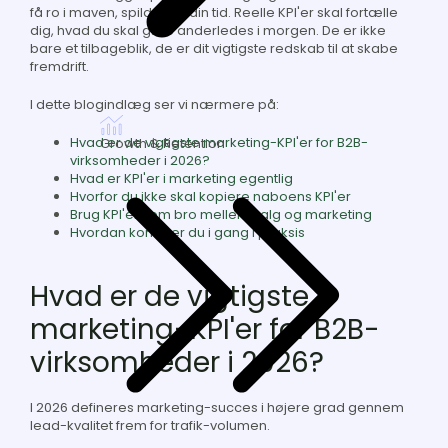
få ro i maven, spilder du din tid. Reelle KPI'er skal fortælle
dig, hvad du skal gøre anderledes i morgen. De er ikke
bare et tilbageblik, de er dit vigtigste redskab til at skabe
fremdrift.
I dette blogindlæg ser vi nærmere på:
Hvad er de vigtigste marketing-KPI'er for B2B-
Growth & Retention
virksomheder i 2026?
Hvad er KPI'er i marketing egentlig
Hvorfor du ikke skal kopiere naboens KPI'er
Brug KPI'er som bro mellem salg og marketing
Hvordan kommer du i gang i praksis
Hvad er de vigtigste
marketing-KPI'er for B2B-
virksomheder i 2026?
I 2026 defineres marketing-succes i højere grad gennem
lead-kvalitet frem for trafik-volumen.