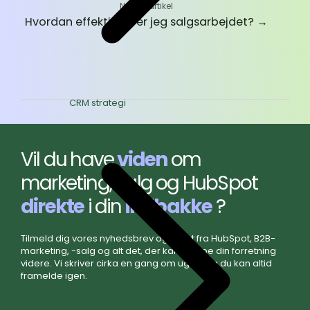
Næste artikel
Hvordan effektiviserer jeg salgsarbejdet?
→
CRM strategi
Vil du have
viden
om
marketing, salg og HubSpot
direkte
i din
indbakke
?
Tilmeld dig vores nyhedsbrev og få nyt fra HubSpot, B2B-
marketing, -salg og alt det, der kan hjælpe din forretning
videre. Vi skriver cirka en gang om ugen, og du kan altid
framelde igen.