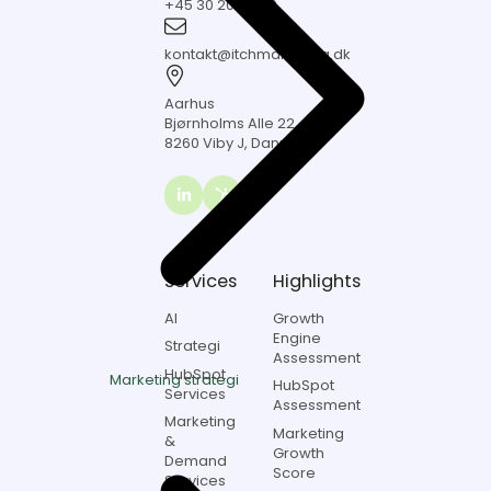
+45 30 20 04 60
20
kontakt@itchmarketing.dk
04
60
kontakt@itchmarketing.dk
Aarhus
Bjørnholms
Aarhus
Alle
Bjørnholms Alle 22,
22,
8260 Viby J, Danmark
8260
Viby
J,
Link
Danmark
to
Itch
marketing
Services
Highlights
on
LinkedIn
AI
Growth
Engine
Strategi
Assessment
HubSpot
Marketing strategi
HubSpot
Services
Assessment
Marketing
Marketing
&
Growth
Demand
Score
Services