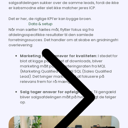
salgsafdelingen sukker over de samme leads, fordi de ikke
er købsmodne eller slet ikke matcher jeres ICP.
Det er her, de rigtige KPI’er kan bygge broen.
Data & setup
Når man sætter fælles mål, flytter fokus sig fra
afdelingsspecifikke resultater til den samlede
forretningssucces. Det handler om at skabe en gnidningsfri
overlevering:
Marketing tager ansvar for kvaliteten:
I stedet for
blot at kigge på antallet af downloads, bliver
marketing målt på konverteringsraten fra MQL
(Marketing Qualified Lead) til SQL (Sales Qualified
Lead). Det tvinger marketing til at fokusere på
relevans frem for rå mængde.
Salg tager ansvar for opfølgningen:
Til gengæld
bliver salgsafdelingen målt på hvor hurtigt de følger
op.