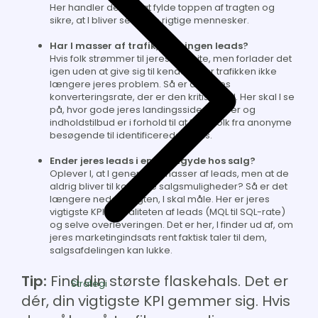
Her handler det om at fylde toppen af tragten og
sikre, at I bliver set af de rigtige mennesker.
Har I masser af trafik, men ingen leads?
Hvis folk strømmer til jeres website, men forlader det
igen uden at give sig til kende, så er trafikken ikke
længere jeres problem. Så er det jeres
konverteringsrate, der er den kritiske KPI. Her skal I se
på, hvor gode jeres landingssider, CTA'er og
indholdstilbud er i forhold til at flytte folk fra anonyme
besøgende til identificerede leads.
Ender jeres leads i en blindgyde hos salg?
Oplever I, at I genererer masser af leads, men at de
aldrig bliver til konkrete salgsmuligheder? Så er det
længere nede i tragten, I skal måle. Her er jeres
vigtigste KPI’er kvaliteten af leads (MQL til SQL-rate)
og selve overleveringen. Det er her, I finder ud af, om
jeres marketingindsats rent faktisk taler til dem,
salgsafdelingen kan lukke.
Tip:
Find din største flaskehals. Det er
Strategi
dér, din vigtigste KPI gemmer sig. Hvis