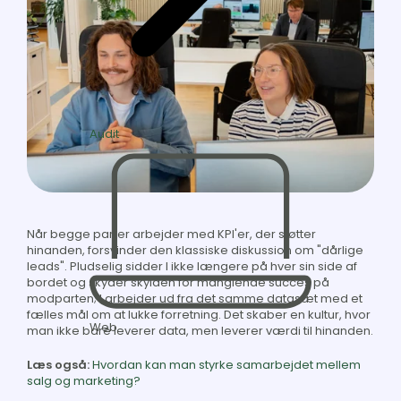
Audit
Når begge parter arbejder med KPI'er, der støtter
hinanden, forsvinder den klassiske diskussion om "dårlige
leads". Pludselig sidder I ikke længere på hver sin side af
bordet og skyder skylden for manglende succes på
modparten; I arbejder ud fra det samme datasæt med et
fælles mål om at lukke forretning. Det skaber en kultur, hvor
Web
man ikke bare leverer data, men leverer værdi til hinanden.
Læs også:
Hvordan kan man styrke samarbejdet mellem
salg og marketing?