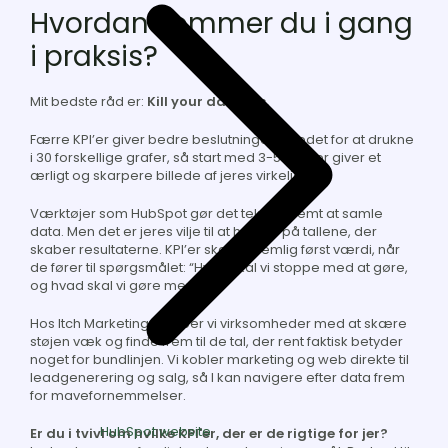
Hvordan kommer du i gang
i praksis?
Mit bedste råd er:
Kill your darlings.
Færre KPI’er giver bedre beslutninger. I stedet for at drukne
i 30 forskellige grafer, så start med 3-5 tal, der giver et
ærligt og skarpere billede af jeres virkelighed.
Værktøjer som HubSpot gør det teknisk nemt at samle
data. Men det er jeres vilje til at handle på tallene, der
skaber resultaterne. KPI’er skaber nemlig først værdi, når
de fører til spørgsmålet:
“Hvad skal vi stoppe med at gøre,
og hvad skal vi gøre mere af?”
Hos Itch Marketing hjælper vi virksomheder med at skære
støjen væk og finde frem til de tal, der rent faktisk betyder
noget for bundlinjen. Vi kobler marketing og web direkte til
leadgenerering og salg, så I kan navigere efter data frem
for mavefornemmelser.
HubSpot website
Er du i tvivl om hvilke KPI'er, der er de rigtige for jer?