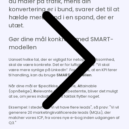
du m
åler på trafik, mens din
konvertering er i bund, svarer det til at
hælde mere vand i en spand, der er
utæt.
Gør dine mål konkrete med SMART-
modellen
Uanset hvilke tal, der er vigtigst for netop din virksomhed,
skal de være konkrete. Det er for luftigt at sige:
”Vi skal
være mere synlige på LinkedIn”
. For at sikre, at en KPI fører
til handling, kan du bruge
SMART-modellen
.
Når dine mål er
S
pecifikke,
M
ålbare,
A
ttainable
(opnåelige),
R
elevante og
T
idsbestemte, bliver det muligt
at se, om jeres indsatser rent faktisk flytter noget.
Eksempel:
I stedet for "Vi vil have flere leads", så prøv: "Vi vil
generere 20 marketingkvalificerede leads (MQLs), der
matcher vores ICP, fra vores nye e-bog inden udgangen af
Q3."