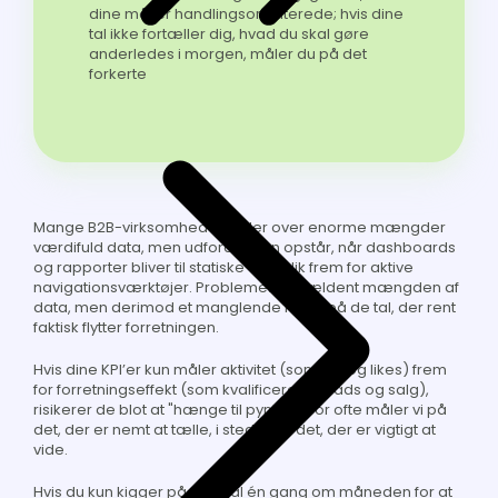
dine mål er handlingsorienterede; hvis dine
tal ikke fortæller dig, hvad du skal gøre
anderledes i morgen, måler du på det
forkerte
Mange B2B-virksomheder råder over enorme mængder
værdifuld data, men udfordringen opstår, når dashboards
og rapporter bliver til statiske overblik frem for aktive
navigationsværktøjer. Problemet er sjældent mængden af
data, men derimod et manglende fokus på de tal, der rent
faktisk flytter forretningen.
Hvis dine KPI’er kun måler aktivitet (som klik og likes) frem
for forretningseffekt (som kvalificerede leads og salg),
risikerer de blot at "hænge til pynt". Alt for ofte måler vi på
det, der er nemt at tælle, i stedet for det, der er vigtigt at
vide.
Hvis du kun kigger på dine tal én gang om måneden for at