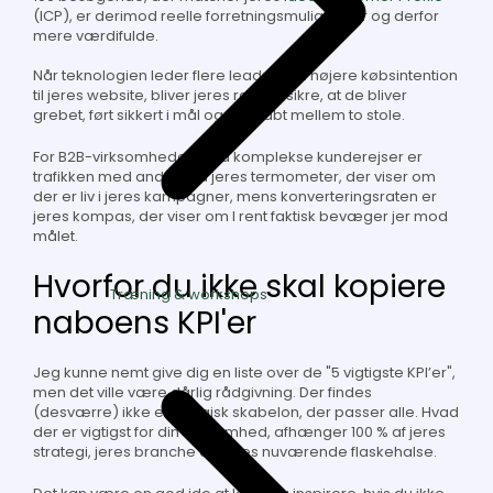
(ICP),
er derimod reelle forretningsmuligheder og derfor
mere værdifulde.
Når teknologien leder flere leads med højere købsintention
til jeres website, bliver jeres rolle at sikre, at de bliver
grebet, ført sikkert i mål og ikke tabt mellem to stole.
For B2B-virksomheder med komplekse kunderejser er
trafikken med andre ord jeres
termometer
, der viser om
der er liv i jeres kampagner, mens konverteringsraten er
jeres
kompas
, der viser om I rent faktisk bevæger jer mod
målet.
Hvorfor du ikke skal kopiere
Træning & workshops
naboens KPI'er
Jeg kunne nemt give dig en liste over de "5 vigtigste KPI’er",
men det ville være dårlig rådgivning. Der findes
(desværre) ikke en magisk skabelon, der passer alle. Hvad
der er vigtigst for din virksomhed, afhænger 100 % af jeres
strategi, jeres branche og jeres nuværende flaskehalse.