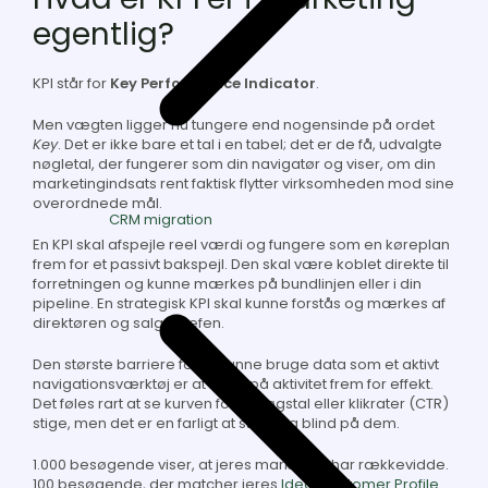
egentlig?
KPI står for
Key Performance Indicator
.
Men vægten ligger nu tungere end nogensinde på ordet
Key
. Det er ikke bare et tal i en tabel; det er de få, udvalgte
nøgletal, der fungerer som din navigatør og viser, om din
marketingindsats rent faktisk flytter virksomheden mod sine
overordnede mål.
CRM migration
En KPI skal afspejle reel værdi og fungere som en køreplan
frem for et passivt bakspejl. Den skal være koblet
direkte til
forretningen og kunne mærkes på bundlinjen eller i din
pipeline. En strategisk KPI skal kunne forstås og mærkes af
direktøren og salgschefen.
Den største barriere for at kunne bruge data som et aktivt
navigationsværktøj er at måle på
aktivitet
frem for
effekt
.
Det føles rart at se kurven for besøgstal eller klikrater (CTR)
stige, men det er en farligt at stirre sig blind på dem.
1.000 besøgende viser, at jeres marketing har rækkevidde.
100 besøgende, der matcher jeres
Ideal Customer Profile