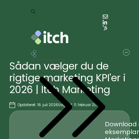
Cases
Priser
Kontakt
>
Services
Inbound Marketing
B2B-Marketing
Growth Platform
Sådan vælger du de
rigtige marketing KPI'er i
2026 | Itch Marketing
Opdateret: 16. juli 2026
Udgivet: 11. februar 2026
Download 
eksemplar