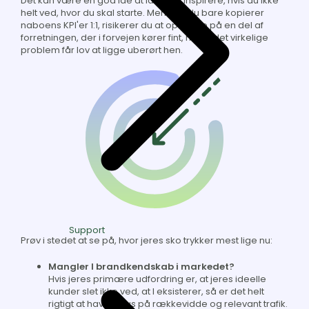
Det kan være en god ide at lade sig inspirere, hvis du ikke
helt ved, hvor du skal starte. Men hvis du bare kopierer
naboens KPI'er 1:1, risikerer du at optimere på en del af
forretningen, der i forvejen kører fint, mens det virkelige
problem får lov at ligge uberørt hen.
Support
Prøv i stedet at se på, hvor jeres sko trykker mest lige nu:
Mangler I brandkendskab i markedet?
Hvis jeres primære udfordring er, at jeres ideelle
kunder slet ikke ved, at I eksisterer, så er det helt
rigtigt at have fokus på rækkevidde og relevant trafik.