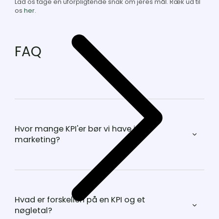
Lad os tage en uforpligtende snak om jeres mål. Ræk ud til
os
her
.
FAQ
Hvor mange KPI'er bør vi have i
marketing?
Hvad er forskellen på en KPI og et
nøgletal?