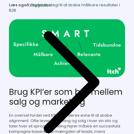
Læs også:
Digital strategi til at skabe målbare resultater i
Integration
B2B
Brug KPI’er som bro mellem
salg og marketing
En overset fordel ved KPI’er er deres evne til at skabe
alignment
. Ofte lever marketing og salg i hver sin silo og
taler hver sit sprog. Marketing fejrer måske en succesfuld
kampagne baseret på mængden af leads, mens